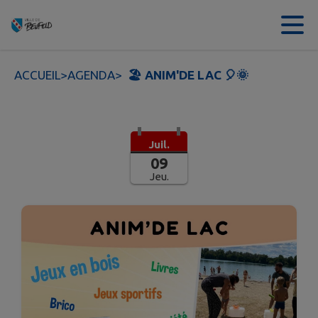
Contenu
Menu
Recherche
Pied de page
ACCUEIL
>
AGENDA
>
🏖️ ANIM'DE LAC 🎈🌞
Juil.
09
Jeu.