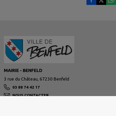
MAIRIE - BENFELD
3 rue du Château, 67230 Benfeld
03 88 74 42 17
NOUS CONTACTER
M'Y RENDRE
www.benfeld.fr