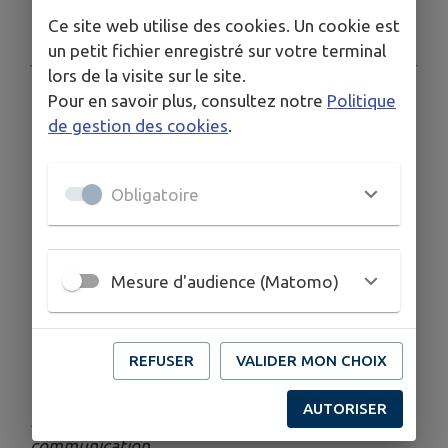
Rejoignez-nous pour des après-midis ludiques
Ce site web utilise des cookies. Un cookie est
et sportives !
un petit fichier enregistré sur votre terminal
lors de la visite sur le site.
Les jeudis au lac à Benfeld
:
Pour en savoir plus, consultez notre
Politique
de gestion des cookies
.
Le 09 juillet de 14h00 à 18h00
Le 16 juillet de 14h00 à 18h00
Obligatoire
Le 23 juillet de 10h00 à 12h00 et de 14h00 à
18h00
Mesure d'audience (Matomo)
Sans Inscription, animations gratuites !
Entrée au lac payante à partir de 11h00 : 1€ par
enfant et 2€ par adulte !
REFUSER
VALIDER MON CHOIX
AUTORISER
Publié par Ville de Benfeld-service
communication