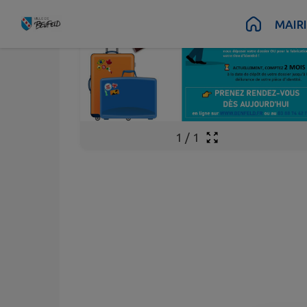
Contenu
Menu
Recherche
Pied de page
MAIR
1
/
1