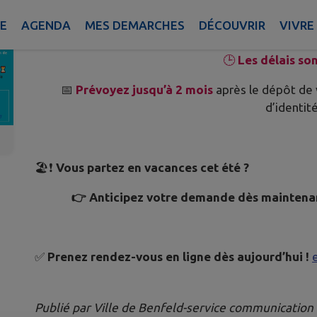
Publié le samedi 29 mars 2025 - Benfeld
IE
AGENDA
MES DEMARCHES
DÉCOUVRIR
VIVRE
🕒
Les délais son
📅
Prévoyez jusqu’à 2 mois
après le dépôt de v
d’identité
🏖️❗
Vous partez en vacances cet été ?
👉 Anticipez votre demande dès maintena
✅
Prenez rendez-vous en ligne dès aujourd’hui !
e
Publié par Ville de Benfeld-service communication