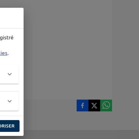
gistré
kies
.
ORISER