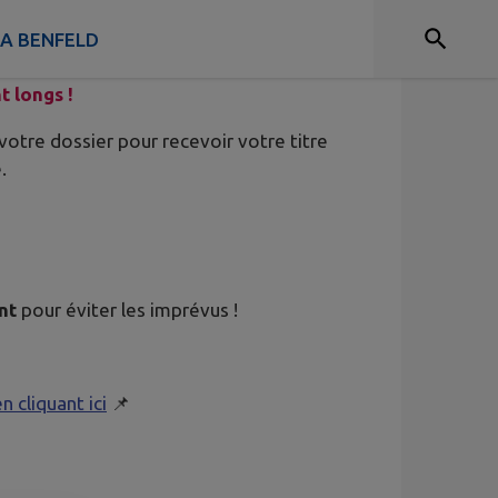
 A BENFELD
t longs !
otre dossier pour recevoir votre titre
.
nt
pour éviter les imprévus !
n cliquant ici
📌