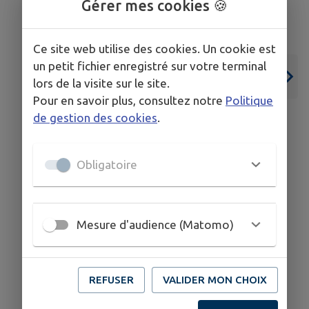
Gérer mes cookies 🍪
Ce site web utilise des cookies. Un cookie est
un petit fichier enregistré sur votre terminal
lors de la visite sur le site.
Pour en savoir plus, consultez notre
Politique
de gestion des cookies
.
01
16
Obligatoire
AOÛT
AOÛT
BENFELD
Mesure d'audience (Matomo)
📅 Coup d'œil sur les
événements du 1er au 16 août
2026 📣
REFUSER
VALIDER MON CHOIX