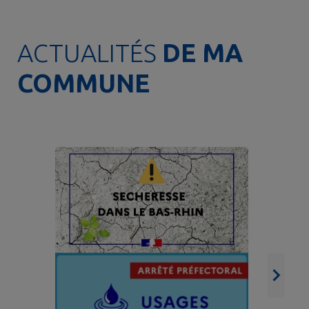
ACTUALITÉS
DE MA
COMMUNE

Na
a