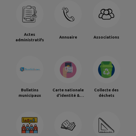
Actes
Annuaire
Associations
administratifs
Bulletins
Carte nationale
Collecte des
municipaux
d'identité &
déchets
Passeport