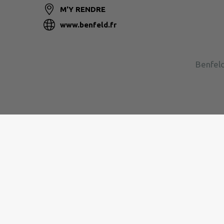
M'Y RENDRE
www.benfeld.fr
Benfeld
Site réalisé par
IntraMuros SAS
|
Mentions légales
|
CGU
|
Plan du site
|
Flux RSS
| Copyright 2026