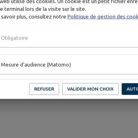
web utilise des cookies. Un cookie est un petit fichier enre
e terminal lors de la visite sur le site.
des œuvres de l'esprit protégées par les articles L.1
 savoir plus, consultez notre
Politique de gestion des coo
 du Site, notamment par extraction, téléchargement, rep
rsonnel et privé dans un but non commercial de l'internaute
ns prévues tant par le Code de la propriété intellectue
Obligatoire
), de droit des marques (articles L.716-9 et suivants) que 
isation (CGU)
Mesure d'audience (Matomo)
site sont consultables à l'adresse suivante:
www.benfeld.f
REFUSER
VALIDER MON CHOIX
AUT