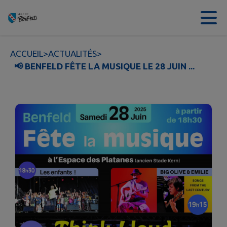
Contenu
Menu
Recherche
Pied de page
ACCUEIL
>
ACTUALITÉS
>
📢 BENFELD FÊTE LA MUSIQUE LE 28 JUIN ...