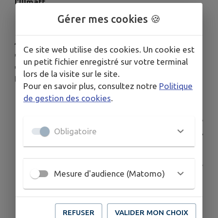
l’Illmatt
.
Gérer mes cookies 🍪
🚗
Stationnement interdit
:
Ce site web utilise des cookies. Un cookie est
➡️ Sur
l’ensemble de cette portion de rue
un petit fichier enregistré sur votre terminal
➡️ Et sur
le parking situé entre le Billard Club et
lors de la visite sur le site.
le Clos de l’Illmatt.
Pour en savoir plus, consultez notre
Politique
de gestion des cookies
.
Merci pour votre compréhension et votre
Obligatoire
coopération 🙏
Venez nombreux célébrer la musique dans une
Mesure d'audience (Matomo)
ambiance conviviale et festive ! 🎤🎸🥁
Télécharger la pièce jointe
REFUSER
VALIDER MON CHOIX