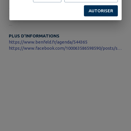
Publié par Ville de Benfeld-service
AUTORISER
communication
PLUS D'INFORMATIONS
https://www.benfeld.fr/agenda/544365
https://www.facebook.com/100063586598590/posts/samedi-28-juin-benfeld-f%C3%AAte-la-musique-rendez-vous-%C3%A0-lespace-des-platanes-ancien/1289634849832723/