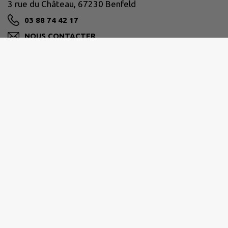
3 rue du Château, 67230 Benfeld
03 88 74 42 17
NOUS CONTACTER
M'Y RENDRE
www.benfeld.fr
Horaires d'ouverture au public :
du lundi au vendredi de 9h00 à 11h30 et de 15h00
à 18h00.