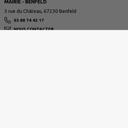
MAIRIE - BENFELD
3 rue du Château, 67230 Benfeld
03 88 74 42 17
NOUS CONTACTER
M'Y RENDRE
www.benfeld.fr
Horaires d'ouverture au public :
du lundi au vendredi de 9h00 à 11h30 et de 15h00
à 18h00.