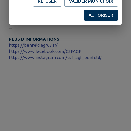
REFUSER
VALIDER MON CHOIX
Télécharger la pièce jointe
AUTORISER
Publié par AGF
PLUS D'INFORMATIONS
https://benfeld.agf67.fr/
https://www.facebook.com/CSFAGF
https://www.instagram.com/csf_agf_benfeld/