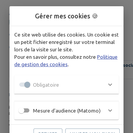
🔵
Inscription obligatoire aux ateliers :
Gérer mes cookies 🍪
benfeld@agf67.fr
ou 03 88 74 44 13
🟡
Facebook : AGF Benfeld
Ce site web utilise des cookies. Un cookie est
un petit fichier enregistré sur votre terminal
🟢
Instagram : csf_agf_benfeld
lors de la visite sur le site.
Pour en savoir plus, consultez notre
Politique
de gestion des cookies
.
Association Générale des Familles - A.G.F. Centre socia
Obligatoire
HORAIRES
Lundi 14h à 17h
Mardi 9h30 à 12h
Mesure d'audience (Matomo)
Mercredi 9h30 à 12h et 14h à 17h
Jeudi 9h30 à 12h
Vendredi 14h à 17h