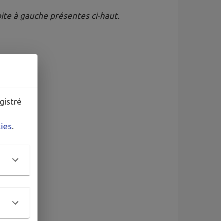
oite à gauche présentes ci-haut.
gistré
kies
.