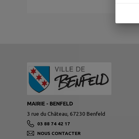
MAIRIE - BENFELD
3 rue du Château, 67230 Benfeld
03 88 74 42 17
NOUS CONTACTER