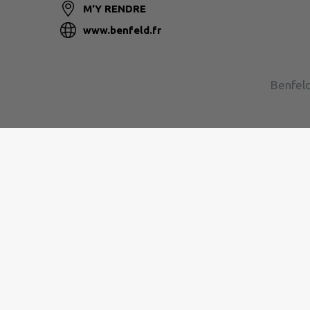
M'Y RENDRE
www.benfeld.fr
Benfeld
Site réalisé par
IntraMuros SAS
|
Mentions légales
|
CGU
|
Plan du site
|
Flux RSS
| Copyright 2026