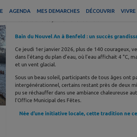
AU PLAN D'EAU DE BENFELD 🥶
IE
AGENDA
MES DEMARCHES
DÉCOUVRIR
VIVRE
Publié le lundi 05 janvier 2026 - Benfeld
Bain du Nouvel An à Benfeld : un succès grandissa
Ce jeudi 1er janvier 2026, plus de 140 courageux, ve
dans l’étang du plan d’eau, où l’eau affichait 4 °C,
et un vent glacial.
Sous un beau soleil, participants de tous âges ont 
intergénérationnel, certains restant près de deux mi
pu se réchauffer dans une ambiance chaleureuse au
l'Office Municipal des Fêtes.
Née d’une initiative locale, cette tradition ne