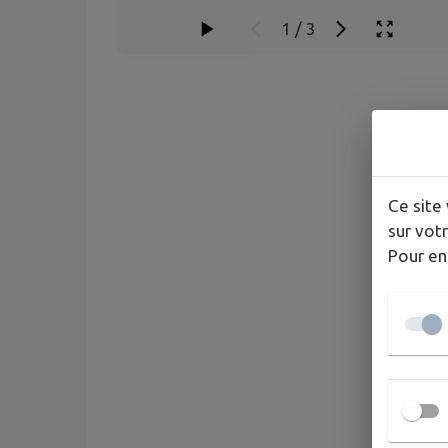
1
/
3
Ce site 
sur votr
Pour en