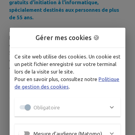
gratuits d’initiation à l’informatique,
spécialement destinés aux personnes de plus
de 55 ans.
Encadrés par l’organisme pédagogique
Gérer mes cookies 🍪
Pedagome avec le soutien de la Région Grand Est
et de plusieurs partenaires : Malakoff Humanis,
SFR, IRCEM, et AG2R La Mondiale, ces sessions
Ce site web utilise des cookies. Un cookie est
ont permis à de nombreux participants de gagner
un petit fichier enregistré sur votre terminal
en autonomie dans l’usage des outils numériques.
lors de la visite sur le site.
Pour en savoir plus, consultez notre
Politique
de gestion des cookies
.
Publié par Ville de Benfeld-service
communication
Obligatoire
Mesure d'audience (Matomo)