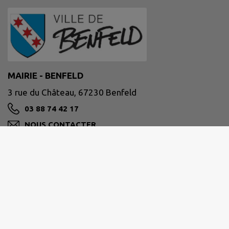
MAIRIE - BENFELD
3 rue du Château, 67230 Benfeld
03 88 74 42 17
NOUS CONTACTER
M'Y RENDRE
www.benfeld.fr
Horaires d'ouverture au public :