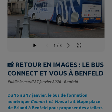
1
/
3
📸 RETOUR EN IMAGES : LE BUS
CONNECT ET VOUS À BENFELD
Publié le mardi 27 janvier 2026 - Benfeld
Du 15 au 17 janvier, le bus de formation
numérique
Connect et Vous
a fait étape place
de Briand à Benfeld pour proposer des ateliers