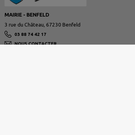
MAIRIE - BENFELD
3 rue du Château, 67230 Benfeld
03 88 74 42 17
NOUS CONTACTER
M'Y RENDRE
www.benfeld.fr
Horaires d'ouverture au public :
du lundi au vendredi de 9h00 à 11h30 et de 15h00
à 18h00.