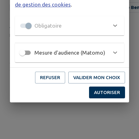
de gestion des cookies
.
Ecole Municipale de Musique, Danse et Théâtre de Be
Obligatoire
TARIFS
En pièce jointe
Télécharger la pièce jointe
Mesure d'audience (Matomo)
Publié par Ville de Benfeld-service
communication
REFUSER
VALIDER MON CHOIX
AUTORISER