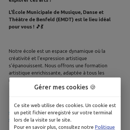
L'École Municipale de Musique, Danse et
Théâtre de Benfeld (EMDT) est le lieu idéal
pour vous !
🎵💃
Notre école est un espace dynamique où la
créativité et l'expression artistique
s'épanouissent. Nous offrons une formation
artistique enrichissante, adaptée à tous les
niveaux. 🎓✨
Gérer mes cookies 🍪
📄🌐
Retrouvez toutes les informations utiles en
Ce site web utilise des cookies. Un cookie est
consultant notre page dédiée à L'Ecole Municipale
un petit fichier enregistré sur votre terminal
de Musique Danse Théâtre (
EMDT
)
lors de la visite sur le site.
Pour en savoir plus, consultez notre
Politique