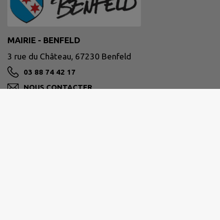
MAIRIE - BENFELD
3 rue du Château, 67230 Benfeld
03 88 74 42 17
NOUS CONTACTER
M'Y RENDRE
www.benfeld.fr
Horaires d'ouverture au public :
du lundi au vendredi de 9h00 à 11h30 et de 15h00
à 18h00.