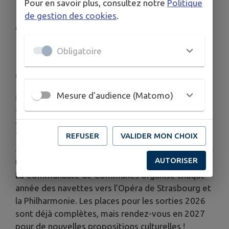
Pour en savoir plus, consultez notre
Politique
📍 Mairie de Hindisheim
de gestion des cookies
.
📅 Vendredi 3 juillet 2026
🕔 De 17 h à 19 h
📍 Maison des associations à Herbsheim
Obligatoire
📅 Vendredi 10 juillet 2026
🕔 De 17 h à 19 h
Mesure d'audience (Matomo)
ℹ️
Renseignements
• Jacky EBER (secteur Nord) : 06 38 75 94 11
• Marie-Paule HURSTEL (secteur Sud) : 07 77 86 24
79
REFUSER
VALIDER MON CHOIX
AUTORISER
🎼
À noter également
La Communauté de Communes organise chaque
année des navettes vers l’Opéra de Strasbourg et
la Philharmonie. Les places pour les sorties 2026
sont déjà complètes, mais rendez-vous en 2027
pour de nouvelles propositions culturelles !