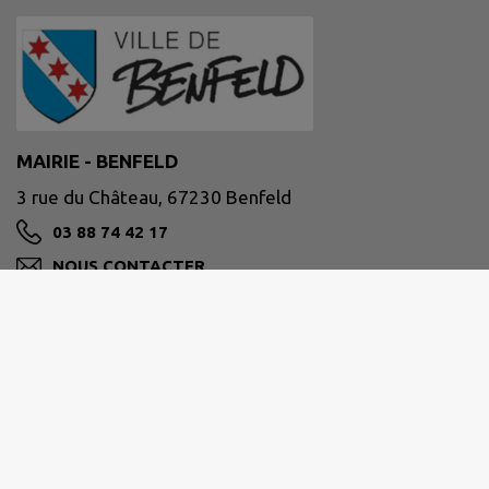
MAIRIE - BENFELD
3 rue du Château, 67230 Benfeld
03 88 74 42 17
NOUS CONTACTER
M'Y RENDRE
www.benfeld.fr
Horaires d'ouverture au public :