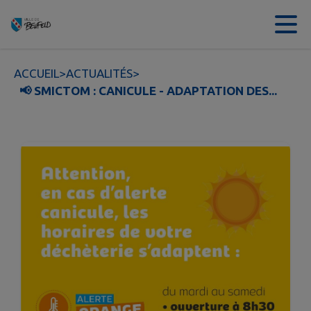
Contenu
Menu
Recherche
Pied de page
ACCUEIL
>
ACTUALITÉS
>
📢 SMICTOM : CANICULE - ADAPTATION DES...