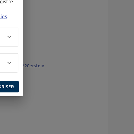
gistré
kies
.
%C3%A9nov%20erstein
ORISER