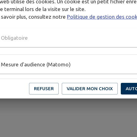
web utilise des cookies. Un cookie est un petit fichier enre
HORAIRES
10h00
e terminal lors de la visite sur le site.
 savoir plus, consultez notre
Politique de gestion des coo
TARIFS
Entrée libre
Obligatoire
Publié par Ville de Benfeld-service communication
PLUS D'INFORMATIONS
Mesure d'audience (Matomo)
https://www.facebook.com/search/top/?q=france%20r
REFUSER
VALIDER MON CHOIX
AUT