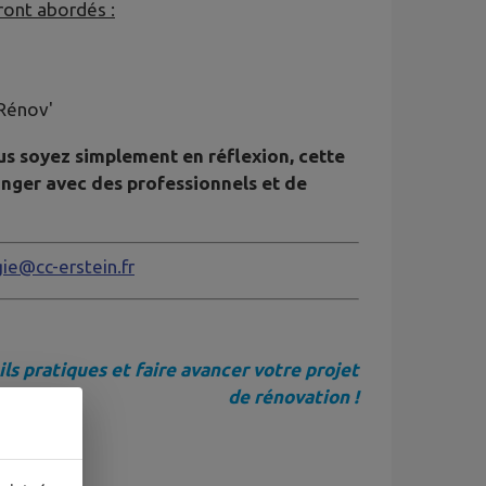
ront abordés :
Rénov'
us soyez simplement en réflexion, cette
anger avec des professionnels et de
ie@cc-erstein.fr
ls pratiques et faire avancer votre projet
de rénovation !