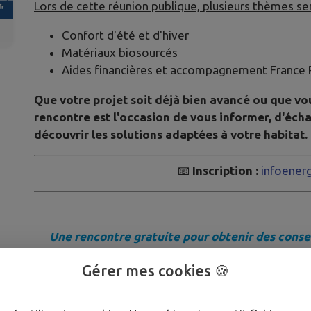
Lors de cette réunion publique, plusieurs thèmes se
Confort d'été et d'hiver
Matériaux biosourcés
Aides financières et accompagnement France 
Que votre projet soit déjà bien avancé ou que vo
rencontre est l'occasion de vous informer, d'éch
découvrir les solutions adaptées à votre habitat.
📧
Inscription :
infoenerg
Une rencontre gratuite pour obtenir des consei
Gérer mes cookies 🍪