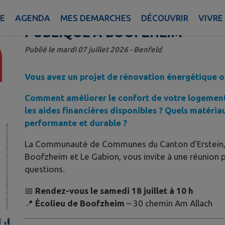
? FRANCE RÉNOV' VOUS CONVI
IE
AGENDA
MES DEMARCHES
DÉCOUVRIR
VIVRE
PUBLIQUE À BOOFZHEIM
Publié le mardi 07 juillet 2026 - Benfeld
Vous avez un projet de rénovation énergétique o
Comment améliorer le confort de votre logement
les aides financières disponibles ? Quels matéria
performante et durable ?
La Communauté de Communes du Canton d'Erstein, e
Boofzheim et Le Gabion, vous invite à une réunion 
questions.
📅
Rendez-vous le samedi 18 juillet à 10 h
📍
Écolieu de Boofzheim
– 30 chemin Am Allach