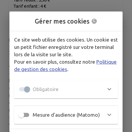
Tarif enfant : 4 €
ORGANISÉ PAR
Gérer mes cookies 🍪
Cinéma REX
Ce site web utilise des cookies. Un cookie est
Dernière Séance :
un petit fichier enregistré sur votre terminal
Zootopie 2
lors de la visite sur le site.
Pour en savoir plus, consultez notre
Politique
Animation, famille - 1h48
de gestion des cookies
.
Les agents de police Judy Hopps et Nick Wilde
doivent suivre la piste sinueuse d’un mystérieux
Obligatoire
reptile qui arrive à Zootopie et met la métropole
des mammifères sens dessus dessous. Pour
résoudre l’affaire, Judy et Nick doivent se rendre
Mesure d'audience (Matomo)
sous couverture dans des quartiers inconnus de la
ville. Cette mission va mettre à l’épreuve leur
relation personnelle et professionnelle comme