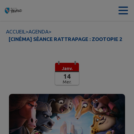
Contenu
Menu
Recherche
Pied de page
ACCUEIL
>
AGENDA
>
[CINÉMA] SÉANCE RATTRAPAGE : ZOOTOPIE 2
Janv.
14
Mer.