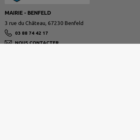
MAIRIE - BENFELD
3 rue du Château, 67230 Benfeld
03 88 74 42 17
NOUS CONTACTER
M'Y RENDRE
www.benfeld.fr
Horaires d'ouverture au public :
du lundi au vendredi de 9h00 à 11h30 et de 15h00
à 18h00.