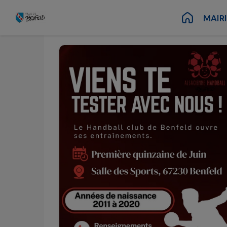
Juin
Juin
01
15
Contenu
Menu
Recherche
Pied de page
MAIR
au
Lun.
Lun.