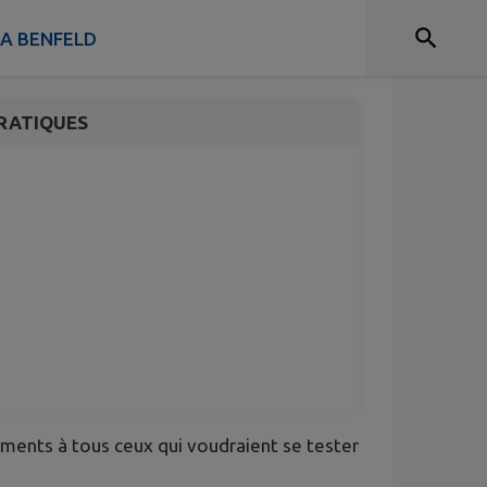
 NOUS ! 🤾‍♂️
 A BENFELD
RATIQUES
ements à tous ceux qui voudraient se tester