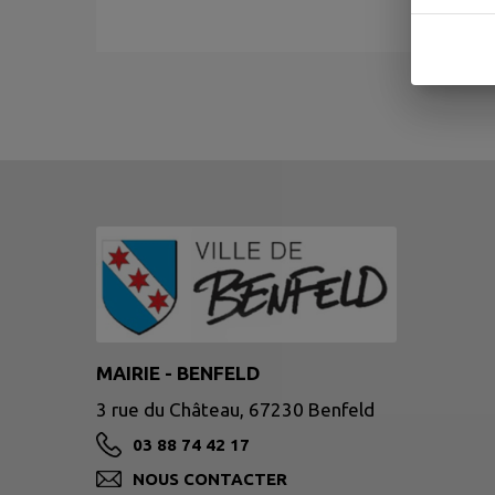
MAIRIE - BENFELD
3 rue du Château, 67230 Benfeld
03 88 74 42 17
NOUS CONTACTER