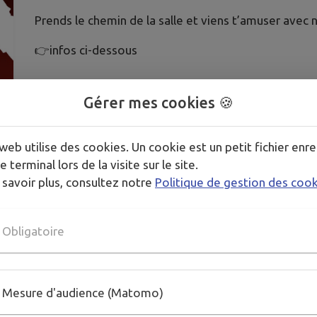
Prends le chemin de la salle et viens t’amuser ave
👉infos ci-dessous
Gérer mes cookies 🍪
Publié par Alsacienne Handball Benfeld
web utilise des cookies. Un cookie est un petit fichier enre
e terminal lors de la visite sur le site.
 savoir plus, consultez notre
Politique de gestion des coo
Obligatoire
Mesure d'audience (Matomo)