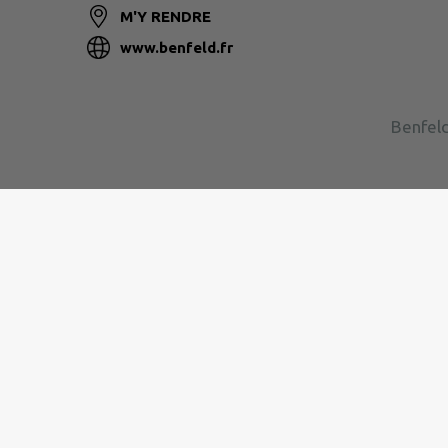
M'Y RENDRE
www.benfeld.fr
Benfeld
Site réalisé par
IntraMuros SAS
|
Mentions légales
|
CGU
|
Plan du site
|
Flux RSS
| Copyright 2026