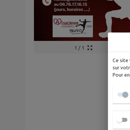
1
/
1
Ce site 
sur votr
Pour en