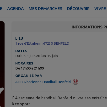
🤾VIENS TE TESTER AVEC
IE
AGENDA
MES DEMARCHES
DÉCOUVRIR
VIVRE
Benfeld
INFORMATIONS P
LIEU
1 rue d'Ettnheim 67230 BENFELD
DATES
Du lun. 1 juin au lun. 15 juin
HORAIRES
De 17h00 à 21h00
ORGANISÉ PAR
AHB Alsacienne Handball Benfeld
L’ Alsacienne de handball Benfeld ouvre ses entraîn
à ce sport.