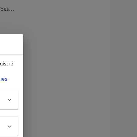
c nous…
gistré
kies
.