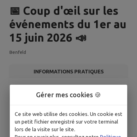
📅 Coup d'œil sur les
événements du 1er au
15 juin 2026 📣
Benfeld
INFORMATIONS PRATIQUES
LIEU
commune de Benfeld
Gérer mes cookies 🍪
DATES
Du lun. 1 juin au lun. 15 juin
Ce site web utilise des cookies. Un cookie est
HORAIRES
un petit fichier enregistré sur votre terminal
De 01h15 à 23h55
lors de la visite sur le site.
Pour en savoir plus, consultez notre
Politique