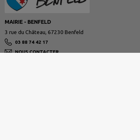
MAIRIE - BENFELD
3 rue du Château, 67230 Benfeld
03 88 74 42 17
NOUS CONTACTER
M'Y RENDRE
www.benfeld.fr
Horaires d'ouverture au public :
du lundi au vendredi de 9h00 à 11h30 et de 15h00
à 18h00.