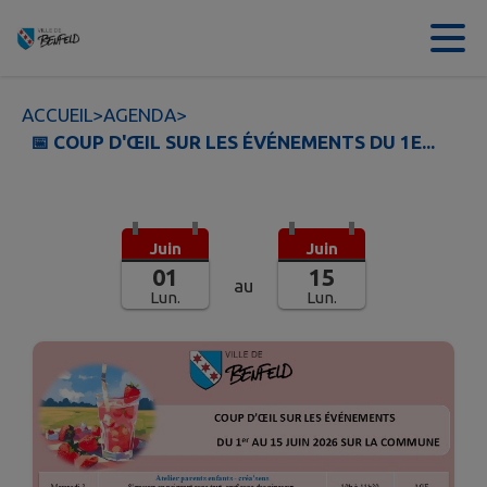
Contenu
Menu
Recherche
Pied de page
ACCUEIL
>
AGENDA
>
📅 COUP D'ŒIL SUR LES ÉVÉNEMENTS DU 1E...
Juin
Juin
01
15
au
Lun.
Lun.