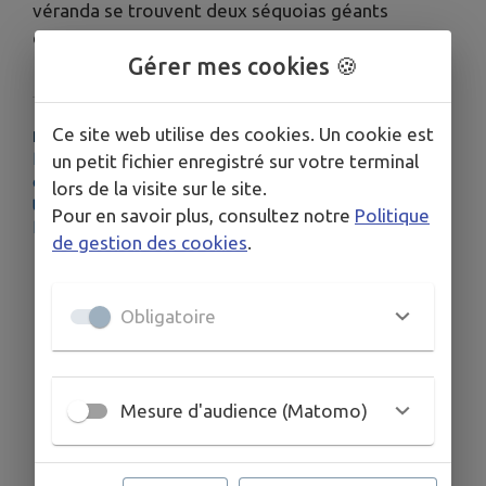
véranda se trouvent deux séquoias géants
contemporains.
Gérer mes cookies 🍪
Ce site web utilise des cookies. Un cookie est
PLUS D'INFORMATIONS
https://www.grandried.fr/1/1138/2/261002072/office-
un petit fichier enregistré sur votre terminal
de-tourisme-du-grand-ried-bureau-d-information-
lors de la visite sur le site.
touristique-de-benfeld-benfeld.htm
Pour en savoir plus, consultez notre
Politique
https://patrimoine-benfeld.org/Villa_Jaeger_(Benfeld)
de gestion des cookies
.
Obligatoire
Mesure d'audience (Matomo)