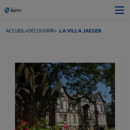
Contenu
Menu
Recherche
Pied de page
ACCUEIL
>
DÉCOUVRIR
>
LA VILLA JAEGER