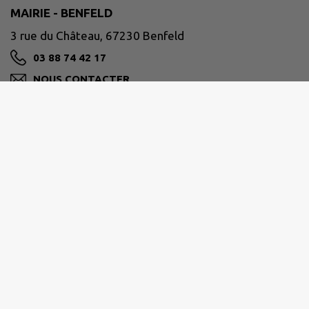
MAIRIE - BENFELD
3 rue du Château, 67230 Benfeld
03 88 74 42 17
NOUS CONTACTER
M'Y RENDRE
www.benfeld.fr
Horaires d'ouverture au public :
du lundi au vendredi de 9h00 à 11h30 et de 15h00
à 18h00.