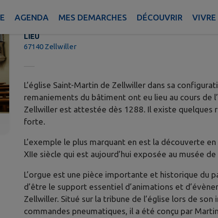
L'Église Saint-Martin & son Orgu
IE
AGENDA
MES DEMARCHES
DÉCOUVRIR
VIVRE
LIEU
67140 Zellwiller
L’église Saint-Martin de Zellwiller dans sa configura
remaniements du bâtiment ont eu lieu au cours de l’h
Zellwiller est attestée dès 1288. Il existe quelques 
forte.
L’exemple le plus marquant en est la découverte e
XIIe siècle qui est aujourd’hui exposée au musée d
L’orgue est une pièce importante et historique du pat
d’être le support essentiel d’animations et d’évènem
Zellwiller. Situé sur la tribune de l’église lors de so
commandes pneumatiques, il a été conçu par Martin