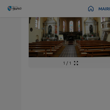
Contenu
Menu
Recherche
Pied de page
MAIR
1
/
1