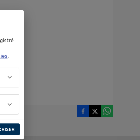
gistré
kies
.
ORISER