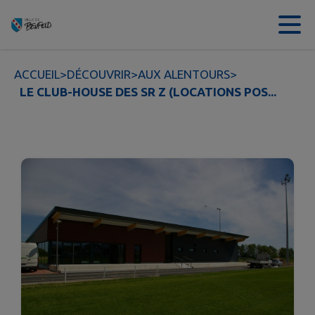
Contenu
Menu
Recherche
Pied de page
ACCUEIL
>
DÉCOUVRIR
>
AUX ALENTOURS
>
LE CLUB-HOUSE DES SR Z (LOCATIONS POS...