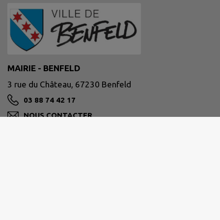
MAIRIE - BENFELD
3 rue du Château, 67230 Benfeld
03 88 74 42 17
NOUS CONTACTER
M'Y RENDRE
www.benfeld.fr
Horaires d'ouverture au public :