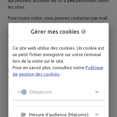
qui peuvent accueillir de 50 à
290
personnes selon
les sites.
Pour toute visite, vous pouvez contacter par mail
:
infosalles@zellwiller.alsace
Gérer mes cookies 🍪
Pour toutes informations sur les différentes salles
:
https://www.paysdebarr.fr/fr/les-
Ce site web utilise des cookies. Un cookie est
communes/zellwiller/mairie-et-services
un petit fichier enregistré sur votre terminal
lors de la visite sur le site.
Pour en savoir plus, consultez notre
Politique
Images secondaires : Intérieur de la Salle (photos
de gestion des cookies
.
non contractuelles, exemple de décoration).
Obligatoire
Mesure d'audience (Matomo)