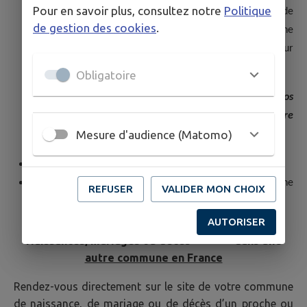
Pour en savoir plus, consultez notre
Politique
En spécifiant les nom et prénoms des père et mère de
de gestion des cookies
.
la personne concernée par l'acte et en joignant une
enveloppe timbrée à son nom et adresse pour le retour
de l'acte à son domicile.
Obligatoire
N'oubliez pas de joindre une enveloppe timbrée à vos
nom et adresse pour le retour de l'acte à votre
Mesure d'audience (Matomo)
domicile.
par internet via la
Demande d’actes d’état civil en ligne.
directement au bureau Etat Civil en vous munissant d’une
REFUSER
VALIDER MON CHOIX
pièce d’identité.
AUTORISER
Naissances, mariages ou décès dans une
autre commune en France
Rendez-vous directement sur le site de votre commune
de naissance, de mariage ou de décès d’un proche ou