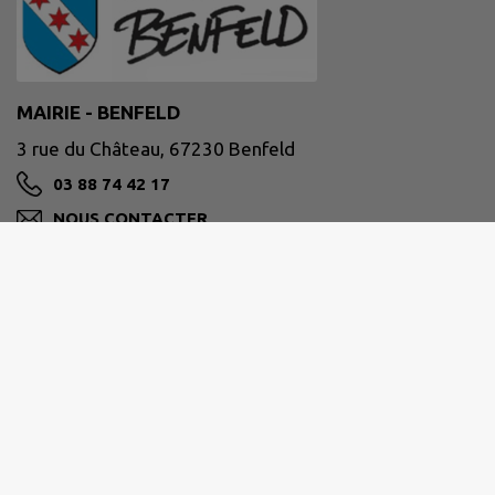
MAIRIE - BENFELD
3 rue du Château, 67230 Benfeld
03 88 74 42 17
NOUS CONTACTER
M'Y RENDRE
www.benfeld.fr
Horaires d'ouverture au public :
du lundi au vendredi de 9h00 à 11h30 et de 15h00
à 18h00.