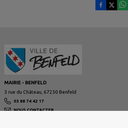
MAIRIE - BENFELD
3 rue du Château, 67230 Benfeld
03 88 74 42 17
NOUS CONTACTER
M'Y RENDRE
www.benfeld.fr