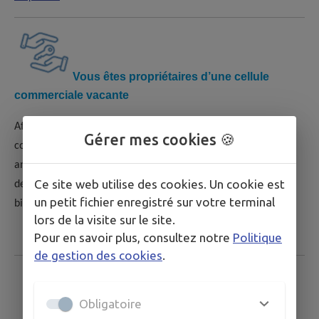
Vous êtes propriétaires d’une cellule
commerciale vacante
Afin de vous aider à trouver un repreneur pour votre local
Gérer mes cookies 🍪
commercial vacant, communiquez-nous le détail de votre
annonce par courriel et nous vous mettrons en relation avec
Ce site web utilise des cookies. Un cookie est
des commerçants susceptibles d'être intéressés par votre
un petit fichier enregistré sur votre terminal
bien.
lors de la visite sur le site.
Pour en savoir plus, consultez notre
Politique
de gestion des cookies
.
Pour plus de renseignements, contactez la
Obligatoire
mairie au 03 88 74 42 17 ou par mail sous
mairie@