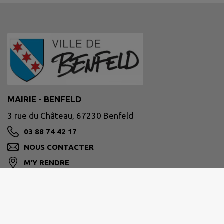
MAIRIE - BENFELD
3 rue du Château, 67230 Benfeld
03 88 74 42 17
NOUS CONTACTER
M'Y RENDRE
www.benfeld.fr