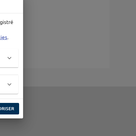
gistré
kies
.
ORISER