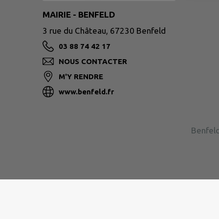
MAIRIE - BENFELD
3 rue du Château, 67230 Benfeld
03 88 74 42 17
NOUS CONTACTER
M'Y RENDRE
www.benfeld.fr
Benfeld