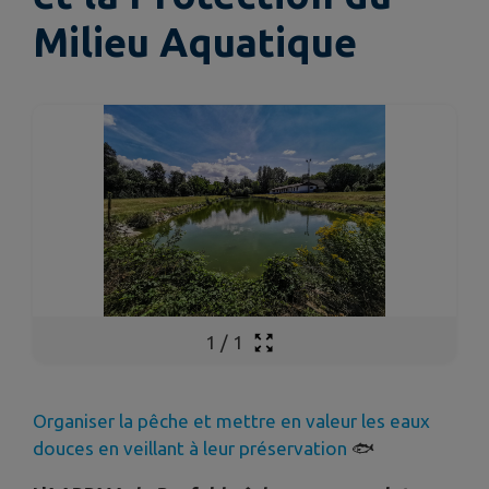
Milieu Aquatique
1
/
1
Organiser la pêche et mettre en valeur les eaux
douces en veillant à leur préservation
🐟