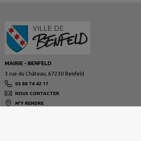
MAIRIE - BENFELD
3 rue du Château, 67230 Benfeld
03 88 74 42 17
NOUS CONTACTER
M'Y RENDRE
www.benfeld.fr