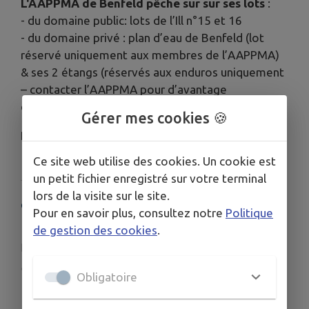
L'AAPPMA de Benfeld pêche sur sur ses lots
:
- du domaine public: lots de l’Ill n°15 et 16
- du domaine privé : plan d’eau de Benfeld (lot
réservé uniquement aux membres de l’AAPPMA)
& ses 2 étangs (réservés aux enduros uniquement
– contacter l’AAPPMA pour d’avantage
d’informations).
Gérer mes cookies 🍪
Président : M.
Edouard SCHWAB
Ce site web utilise des cookies. Un cookie est
un petit fichier enregistré sur votre terminal
lors de la visite sur le site.
COORDONNÉES
Pour en savoir plus, consultez notre
Politique
RD 82, Benfeld, France, 67230
de gestion des cookies
.
marylou.weber@laposte.net
www.cartedepeche.fr/association/2742/124-a...
Obligatoire
06 15 93 56 10