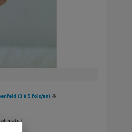
enfeld (3 à 5 fois/an)
🩸
et gratuit