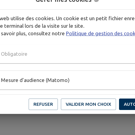
 année.
web utilise des cookies. Un cookie est un petit fichier enre
ls est lancé.
e terminal lors de la visite sur le site.
 savoir plus, consultez notre
Politique de gestion des coo
es en bonne santé et que vous avez entre 18 ans et jusqu
 des vies, mais n'oubliez pas d'apporter une pièce d'ide
Obligatoire
Mesure d'audience (Matomo)
30 HUTTENHEIM
REFUSER
VALIDER MON CHOIX
AUT