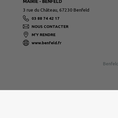
MAIRIE - BENFELD
3 rue du Château, 67230 Benfeld
03 88 74 42 17
NOUS CONTACTER
M'Y RENDRE
www.benfeld.fr
Benfeld