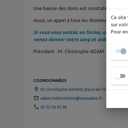
Une baisse des dons est constatée chaque
Ce site 
Aussi, un appel à tous les donneurs potentie
sur votr
Pour en
Si vous vous sentez en forme, que vous êt
venez donner votre sang et aidez à sauver
Président : M. Christophe ADAM
COORDONNÉES
M. Christophe ADAM2 place de l'Eglise672
adam.huttenheim@wanadoo.fr
07 72 26 92 96