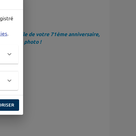
gistré
kies
.
'à la veille de votre 71ème anniversaire,
ntité avec photo !
ORISER