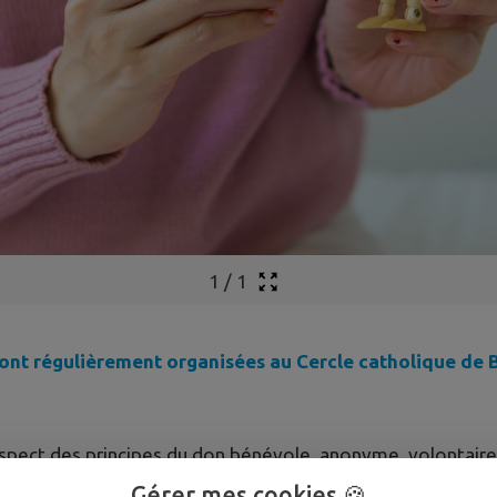
1
/
1
 sont régulièrement organisées au Cercle catholique de B
spect des principes du don bénévole, anonyme, volontaire 
éer et entretenir des liens d’amitié, les encourager.
Gérer mes cookies 🍪