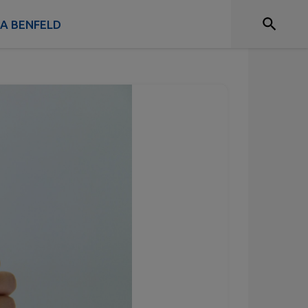
de Sang de Benfeld
 A BENFELD