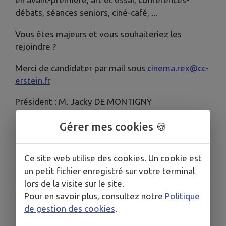
débats, séances seniors, ciné-café, ...
Vous êtes majeurs et vous souhaiteriez les
rejoindre ?
Merci de candidater par mail sous
cinema.rex@cc-
erstein.fr
Président : M. Jacky DE MONTIGNY
Gérer mes cookies 🍪
Ce site web utilise des cookies. Un cookie est
HORAIRES
un petit fichier enregistré sur votre terminal
Pour recevoir le programme par mail, inscrivez-vous à la
lors de la visite sur le site.
newsletter en écrivant à
cinema.rex@cc-erstein.fr
Pour en savoir plus, consultez notre
Politique
de gestion des cookies
.