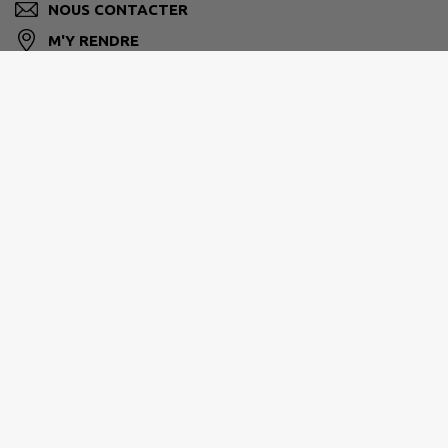
NOUS CONTACTER
M'Y RENDRE
www.benfeld.fr
Horaires d'ouverture au public :
du lundi au vendredi de 9h00 à 11h30 et de 15h00
à 18h00.
Benfeld fait partie de la Communauté de communes
du canton d'Erstein :