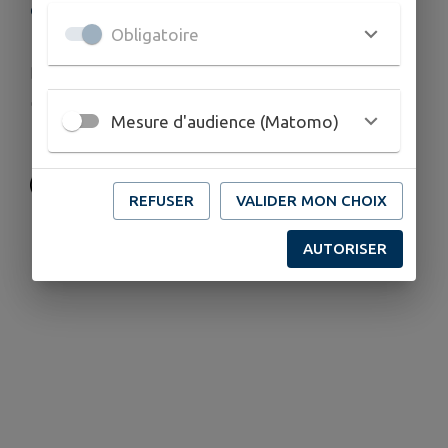
COORDONNÉES
Obligatoire
Cinéma Rex - 6, rue Clémenceau 67230 BENFELD
cinema.rex@cc-erstein.fr
www.cc-erstein.fr/sport-culture/cinema-rex...
Mesure d'audience (Matomo)
03 88 74 57 22
REFUSER
VALIDER MON CHOIX
AUTORISER