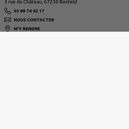
3 rue du Château, 67230 Benfeld
03 88 74 42 17
NOUS CONTACTER
M'Y RENDRE
www.benfeld.fr
Horaires d'ouverture au public :
du lundi au vendredi de 9h00 à 11h30 et de 15h00
à 18h00.