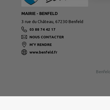
MAIRIE - BENFELD
3 rue du Château, 67230 Benfeld
03 88 74 42 17
NOUS CONTACTER
M'Y RENDRE
www.benfeld.fr
Benfeld