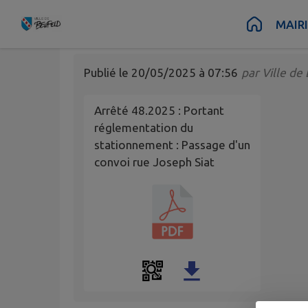
Passage d'un convoi
Contenu
Menu
Recherche
Pied de page
MAIR
Publié le
20/05/2025 à 07:56
par
Ville de
Arrêté 48.2025 : Portant
réglementation du
stationnement : Passage d'un
convoi rue Joseph Siat