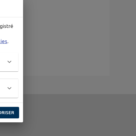
gistré
kies
.
ORISER