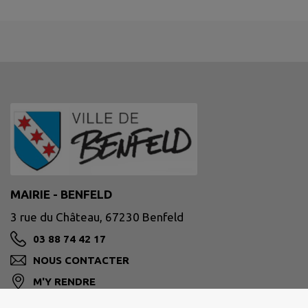
MAIRIE - BENFELD
3 rue du Château, 67230 Benfeld
03 88 74 42 17
NOUS CONTACTER
M'Y RENDRE
www.benfeld.fr