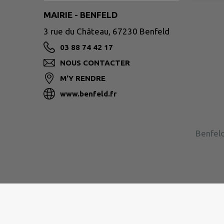
MAIRIE - BENFELD
3 rue du Château, 67230 Benfeld
03 88 74 42 17
NOUS CONTACTER
M'Y RENDRE
www.benfeld.fr
Benfeld