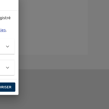
gistré
kies
.
ORISER