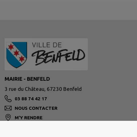
MAIRIE - BENFELD
3 rue du Château, 67230 Benfeld
03 88 74 42 17
NOUS CONTACTER
M'Y RENDRE
www.benfeld.fr