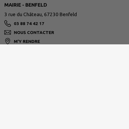
MAIRIE - BENFELD
3 rue du Château, 67230 Benfeld
03 88 74 42 17
NOUS CONTACTER
M'Y RENDRE
www.benfeld.fr
Horaires d'ouverture au public :
du lundi au vendredi de 9h00 à 11h30 et de 15h00
à 18h00.