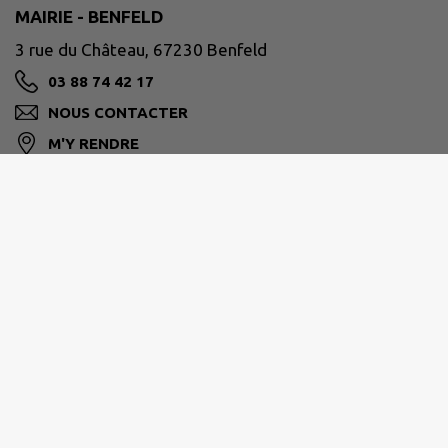
MAIRIE - BENFELD
3 rue du Château, 67230 Benfeld
03 88 74 42 17
NOUS CONTACTER
M'Y RENDRE
www.benfeld.fr
Horaires d'ouverture au public :
du lundi au vendredi de 9h00 à 11h30 et de 15h00
à 18h00.