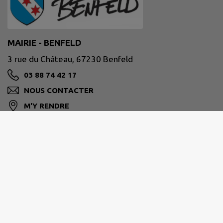
MAIRIE - BENFELD
3 rue du Château, 67230 Benfeld
03 88 74 42 17
NOUS CONTACTER
M'Y RENDRE
www.benfeld.fr
Horaires d'ouverture au public :
du lundi au vendredi de 9h00 à 11h30 et de 15h00
à 18h00.