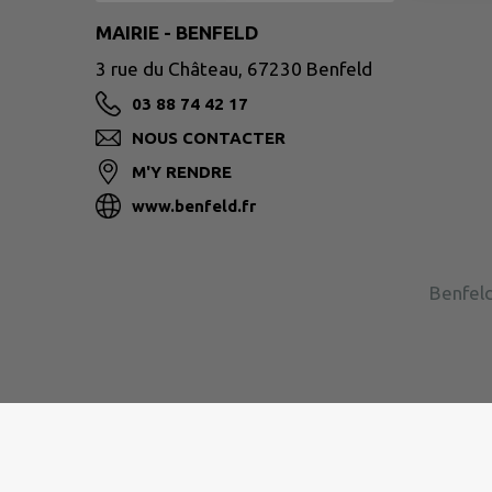
MAIRIE - BENFELD
3 rue du Château, 67230 Benfeld
03 88 74 42 17
NOUS CONTACTER
M'Y RENDRE
www.benfeld.fr
Benfeld