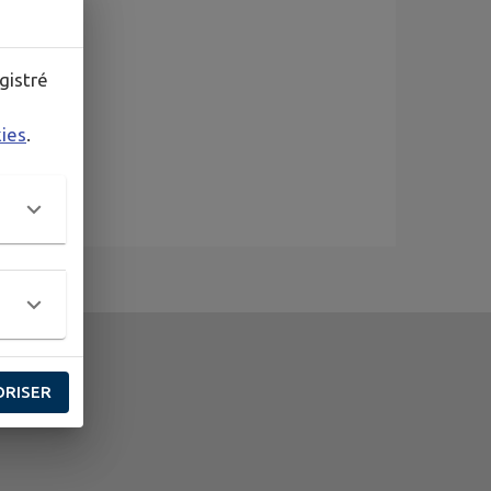
gistré
kies
.
ORISER