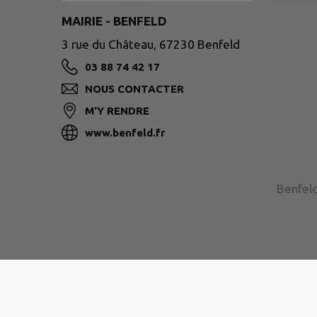
MAIRIE - BENFELD
3 rue du Château, 67230 Benfeld
03 88 74 42 17
NOUS CONTACTER
M'Y RENDRE
www.benfeld.fr
Benfeld