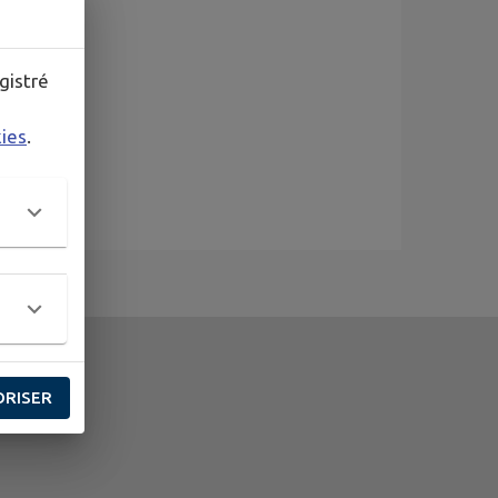
gistré
kies
.
ORISER