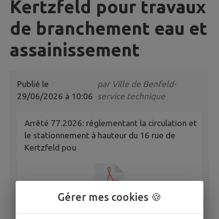
Kertzfeld pour travaux
de branchement eau et
assainissement
Publié le
par
Ville de Benfeld-
29/06/2026 à 10:06
service technique
Arrêté 77.2026: réglementant la circulation et
le stationnement à hauteur du 16 rue de
Kertzfeld pou
Gérer mes cookies 🍪