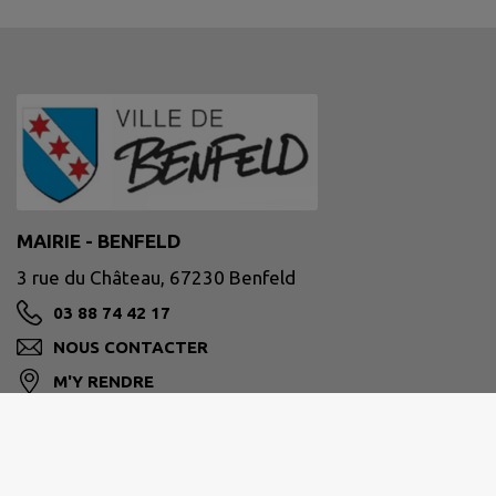
MAIRIE - BENFELD
3 rue du Château, 67230 Benfeld
03 88 74 42 17
NOUS CONTACTER
M'Y RENDRE
www.benfeld.fr