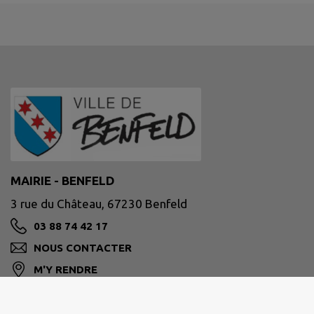
MAIRIE - BENFELD
3 rue du Château, 67230 Benfeld
03 88 74 42 17
NOUS CONTACTER
M'Y RENDRE
www.benfeld.fr