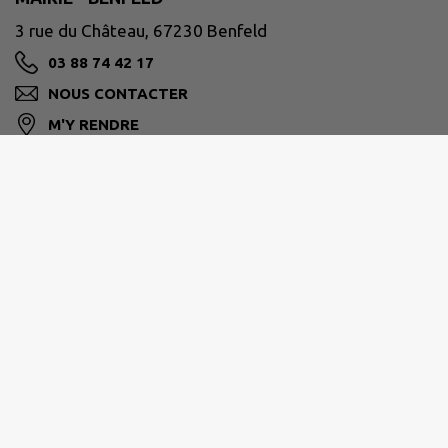
3 rue du Château, 67230 Benfeld
03 88 74 42 17
NOUS CONTACTER
M'Y RENDRE
www.benfeld.fr
Horaires d'ouverture au public :
du lundi au vendredi de 9h00 à 11h30 et de 15h00
à 18h00.