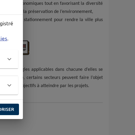
 activités économiques tout en favorisant la diversité
 quartiers et la préservation de l’environnement,
sserte et de stationnement pour rendre la ville plus
gistré
kies
.
nes, les règles applicables dans chacune d’elles se
it.
En outre, certains secteurs peuvent faire l’objet
xant des objectifs à atteindre par les projets.
ORISER