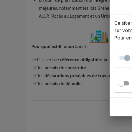
un outil de planification qui intègre les évoluti
majeures, notamment les lois Grenelle (03 août 2
ALUR (Accès au Logement et un Urbanisme Réno
Ce site 
sur votr
Pour en
Pourquoi est-il important ?
Le PLU sert de
référence obligatoire
pour :
✅
les
permis de construire
✅
les
déclarations préalables de travaux
(ravalem
✅
les
permis de démolir
.