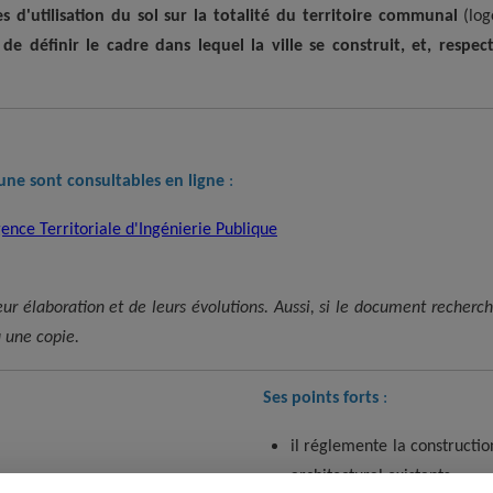
s d'utilisation du sol sur la totalité du territoire communal
(log
 de définir le cadre dans lequel la ville se construit, et, resp
ne sont consultables en ligne
:
ence Territoriale d'Ingénierie Publique
r élaboration et de leurs évolutions. Aussi, si le document recherch
u une copie.
Ses points forts
:
il réglemente la constructio
architectural existants,