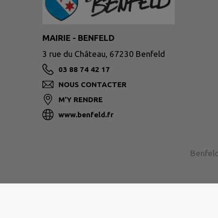
MAIRIE - BENFELD
3 rue du Château, 67230 Benfeld
03 88 74 42 17
NOUS CONTACTER
M'Y RENDRE
www.benfeld.fr
Benfeld