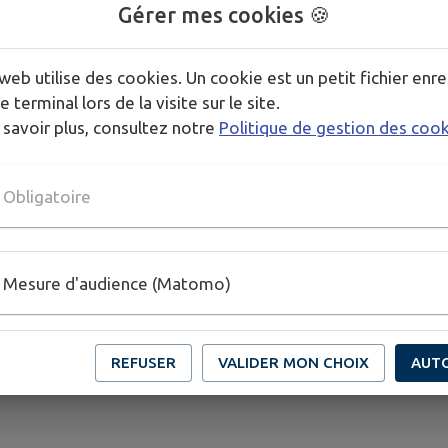
ons législatives et réglementaires
Gérer mes cookies 🍪
il développe l’habitat et les
009 et 12 juillet 2010) et la loi
sociale et fonctionnelle des
vé – 24 mars 2014).
il agit sur les règles de de
web utilise des cookies. Un cookie est un petit fichier enre
accessible.
e terminal lors de la visite sur le site.
 savoir plus, consultez notre
Politique de gestion des coo
Obligatoire
Le territoire est découpé en zo
ent, clôture, extension…)
trouvent dans le règlement écr
Mesure d'audience (Matomo)
d’orientations d’aménagement, fi
REFUSER
VALIDER MON CHOIX
AUT