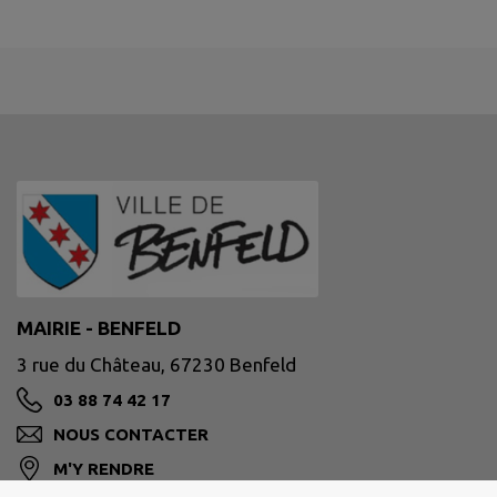
MAIRIE - BENFELD
3 rue du Château, 67230 Benfeld
03 88 74 42 17
NOUS CONTACTER
M'Y RENDRE