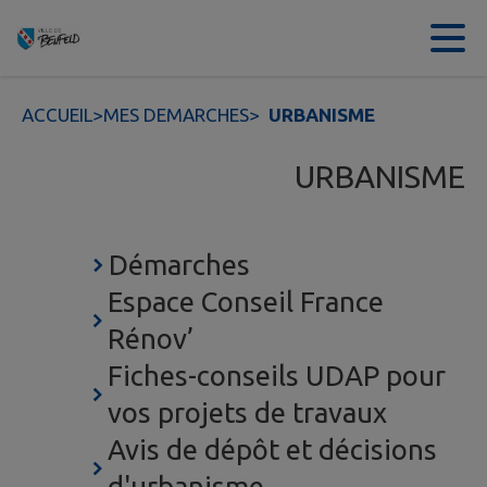
Contenu
Menu
Recherche
Pied de page
ACCUEIL
>
MES DEMARCHES
>
URBANISME
URBANISME
Démarches
Espace Conseil France
Rénov’
Fiches-conseils UDAP pour
vos projets de travaux
Avis de dépôt et décisions
d'urbanisme